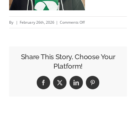
on
By
|
February 26th, 2026
|
Comments Off
Uranus
or
your
anus?
Share This Story, Choose Your
/
Platform!
La
fesse
Facebook
X
LinkedIn
Pinterest
cachée
de
la
créativité