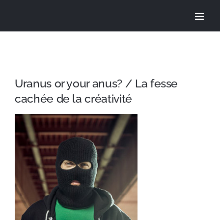
Skip
to
content
Uranus or your anus? / La fesse
cachée de la créativité